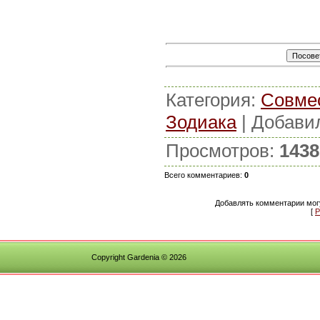
Категория
:
Совме
Зодиака
|
Добави
Просмотров
:
1438
Всего комментариев
:
0
Добавлять комментарии могу
[
Р
Copyright Gardenia © 2026