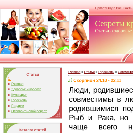
Приветствую Вас,
Гость
Секреты к
Статьи о здоровье
Главная
»
Статьи
»
Гороскопы
»
Совмести
Статьи
Скорпион 24.10 - 22.11
Главная
Люди, родившиес
Здоровье и красота
Кулинария
совместимы в лю
Гороскопы
Подарки
родившимися под
Отправить свой рецепт
Рыб и Рака, но 
чаще всего н
Каталог статей