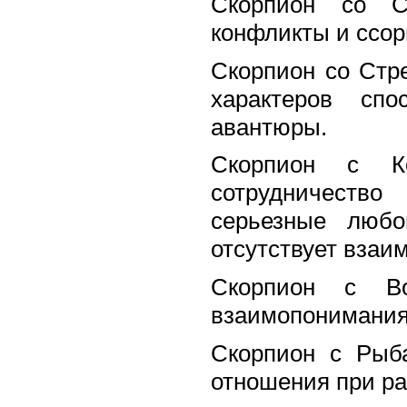
Скорпион со С
конфликты и ссор
Скорпион со Стр
характеров сп
авантюры.
Скорпион с К
сотрудничество
серьезные любо
отсутствует взаи
Скорпион с Во
взаимопонимания
Скорпион с Рыб
отношения при ра