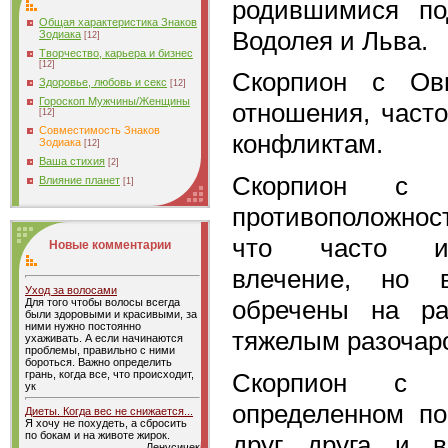
родившимися по
Общая характеристика Знаков
Водолея и Льва.
Зодиака
[12]
Творчество, карьера и бизнес
[12]
Скорпион с Ов
Здоровье, любовь и секс
[12]
Гороскоп Мужчины/Женщины
отношения, част
[12]
Совместимость Знаков
конфликтам.
Зодиака
[12]
Ваша стихия
[2]
Скорпион с 
Влияние планет
[1]
противоположнос
что часто ис
Новые комментарии
влечение, но 
Уход за волосами
обречены на ра
Для того чтобы волосы всегда
были здоровыми и красивыми, за
ними нужно постоянно
тяжелым разочаро
ухаживать. А если начинаются
проблемы, правильно с ними
бороться. Важно определить
Скорпион с 
грань, когда все, что происходит,
ук
определенном по
Диеты. Когда вес не снижается...
Я хочу не похудеть, а сбросить
по бокам и на животе жирок.
друг друга и в
Ленусичек