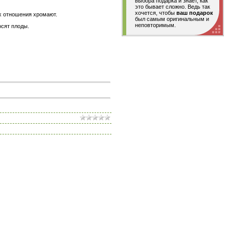
выбора подарка и знает, как
это бывает сложно. Ведь так
хочется, чтобы
ваш подарок
их отношения хромают.
был самым оригинальным и
неповторимым.
осят плоды.