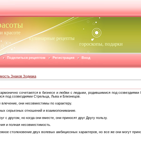
расоты
 и красоте
кулинарные рецепты
гороскопы, подарки
Поделиться рецептом
Регистрация
Вход
мость Знаков Зодиака
гармонично сочетаются в бизнесе и любви с людьми, родившимися под созвездиями 
я под созвездиями Стрельца, Льва и Близнецов.
е влечение, они несовместимы по характеру.
ьных серьезных отношений и взаимопонимание.
уг с другом, но когда они вместе, они приносят друг Другу пользу.
ания и полная несовместимость.
ежное столкновение двух волевых амбициозных характеров, но все же они могут прино