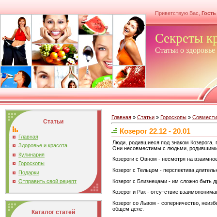
Приветствую Вас,
Гость
Секреты к
Статьи о здоровье
Главная
»
Статьи
»
Гороскопы
»
Совмести
Статьи
Козерог 22.12 - 20.01
Главная
Люди, родившиеся под знаком Козерога, 
Здоровье и красота
Они несовместимы с людьми, родившимис
Кулинария
Козероги с Овном - несмотря на взаимно
Гороскопы
Козерог с Тельцом - перспектива длител
Подарки
Козерог с Близнецами - им сложно быть др
Отправить свой рецепт
Козерог и Рак - отсутствие взаимопоним
Козерог со Львом - соперничество, неизб
общем деле.
Каталог статей