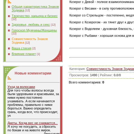
Козерог с Девой - полное взаимопонимание
Общая характеристика Знаков
Козерог с Весами - в силу противоположно
Зодиака
[12]
Козерог со Стрельцом - постепенно, медл
Творчество, карьера и бизнес
[12]
Козерог с Козерогом - их тянет друг к др
Здоровье, любовь и секс
[12]
Козерог с Водолеем - духовная близость,
Гороскоп Мужчины/Женщины
[12]
Козерог с Рыбами - хорошая основа для 
Совместимость Знаков
Зодиака
[12]
Ваша стихия
[2]
Влияние планет
[1]
Категория
:
Совместимость Знаков Зодиа
Новые комментарии
Просмотров
:
1490
|
Рейтинг
:
0.0
/
0
Всего комментариев
:
0
Уход за волосами
Для того чтобы волосы всегда
были здоровыми и красивыми, за
ними нужно постоянно
ухаживать. А если начинаются
проблемы, правильно с ними
бороться. Важно определить
грань, когда все, что происходит,
ук
Диеты. Когда вес не снижается...
Я хочу не похудеть, а сбросить
по бокам и на животе жирок.
Ленусичек