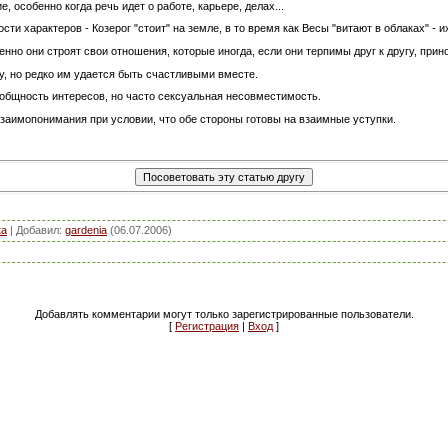
, особенно когда речь идет о работе, карьере, делах...
сти характеров - Козерог "стоит" на земле, в то время как Весы "витают в облаках" - 
енно они строят свои отношения, которые иногда, если они терпимы друг к другу, прин
угу, но редко им удается быть счастливыми вместе.
 общность интересов, но часто сексуальная несовместимость.
взаимопонимания при условии, что обе стороны готовы на взаимные уступки.
ка
|
Добавил
:
gardenia
(06.07.2006)
Добавлять комментарии могут только зарегистрированные пользователи.
[
Регистрация
|
Вход
]