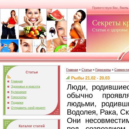
Приветствую Вас,
Гость
Секреты к
Статьи о здоровье
Главная
»
Статьи
»
Гороскопы
»
Совмести
Статьи
Рыбы 21.02 - 20.03
Главная
Люди, родившиес
Здоровье и красота
Кулинария
обычно проявл
Гороскопы
людьми, родивш
Подарки
Отправить свой рецепт
Водолея, Рака, Ск
Они несовместим
Каталог статей
под созвездием