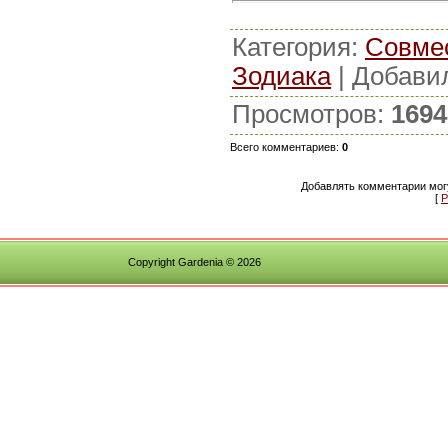
Категория
:
Совме
Зодиака
|
Добави
Просмотров
:
1694
Всего комментариев
:
0
Добавлять комментарии могу
[
Р
Copyright Gardenia © 2026