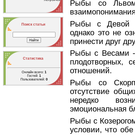
Рыбы со Львом
взаимопонимания
Рыбы с Девой -
Поиск статьи
однако это не оз
принести друг дру
Рыбы с Весами -
Статистика
плодотворных, с
отношений.
Онлайн всего:
1
Гостей:
1
Пользователей:
0
Рыбы со Скорп
отсутствие общи
нередко воз
эмоциональная б
Рыбы с Козерого
условии, что обе