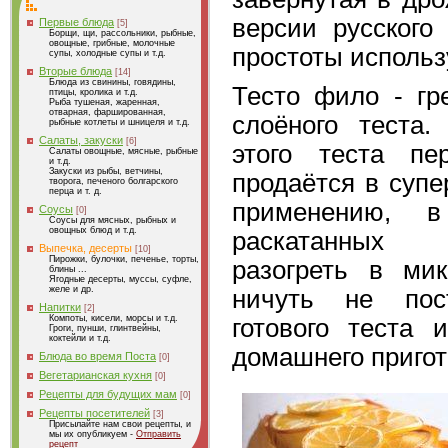
версии русского
Первые блюда
[5]
Борщи, щи, рассольники, рыбные,
овощные, грибные, молочные
простоты использ
супы, холодные супы и т.д.
Вторые блюда
[14]
Блюда из свинины, говядины,
Тесто фило - гр
птицы, кролика и т.д.
Рыба тушеная, жаренная,
отварная, фаршированная,
слоёного теста.
рыбные котлеты и шницеля и т.д.
Салаты, закуски
[6]
этого теста пе
Салаты овощные, мясные, рыбные
и т.д.
Закуски из рыбы, ветчины,
продаётся в супе
творога, печеного болгарского
перца и т. д.
применению, 
Соусы
[0]
Соусы для мясных, рыбных и
овощных блюд и т.д.
раскатанных 
Выпечка, десерты
[10]
Пирожки, булочки, печенье, торты,
разогреть в мик
блины ...
Ягодные десерты, муссы, суфле,
желе и др.
ничуть не пос
Напитки
[2]
Компоты, кисели, морсы и т.д.
готового теста 
Гроги, пунши, глинтвейны,
коктейли и т.д.
домашнего пригот
Блюда во время Поста
[0]
Вегетарианская кухня
[0]
Рецепты для будущих мам
[0]
Рецепты посетителей
[3]
Присылайте нам свои рецепты, и
мы их опубликуем -
Отправить
рецепт