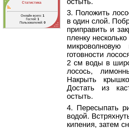
остыть.
Статистика
3. Положить лос
Онлайн всего:
1
в один слой. Поб
Гостей:
1
Пользователей:
0
приправить и зак
пленку несколько
микроволновую
готовности лосос
2 см воды в шир
лосось, лимонн
Накрыть крышк
Достать из кас
остыть.
4. Пересыпать р
водой. Встряхнут
кипения, затем сн