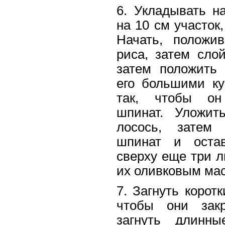
6. Укладывать н
на 10 см участок,
Начать, положи
риса, затем сло
затем положить 
его большими ку
так, чтобы он
шпинат. Уложит
лосось, затем
шпинат и оста
сверху еще три л
их оливковым ма
7. Загнуть коротк
чтобы они закр
загнуть длинны