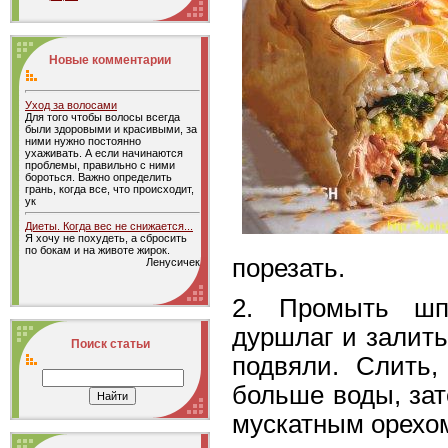
Новые комментарии
Уход за волосами
Для того чтобы волосы всегда
были здоровыми и красивыми, за
ними нужно постоянно
ухаживать. А если начинаются
проблемы, правильно с ними
бороться. Важно определить
грань, когда все, что происходит,
ук
Диеты. Когда вес не снижается...
Я хочу не похудеть, а сбросить
по бокам и на животе жирок.
порезать.
Ленусичек
2. Промыть шп
дуршлаг и залить
Поиск статьи
подвяли. Слить,
больше воды, зат
мускатным орехом